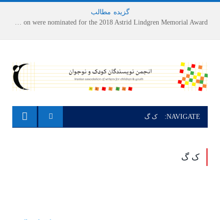
گزیده
-
مطالب
Houshang Moradi Kermani and Research Institute of Children’s Literature on were nominated for the 2018 Astrid Lindgren Memorial Award
NAVIGATE:
ک گ
ک گ