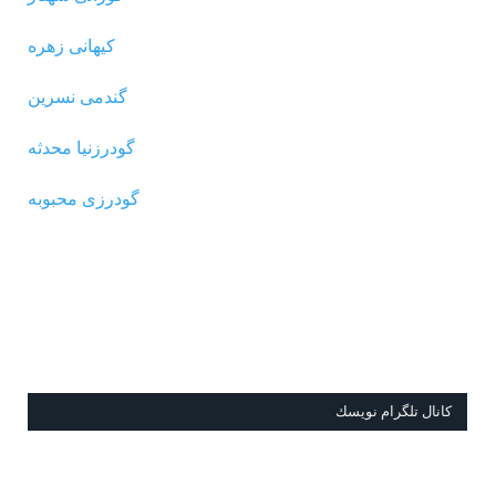
کیهانی زهره
گندمی نسرین
گودرزنیا محدثه
گودرزی محبوبه
كانال تلگرام نويسك