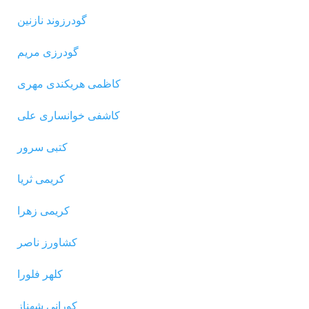
گودرزوند نازنین
گودرزی مریم
کاظمى هریکندى مهری
کاشفی خوانساری علی
کتبی سرور
کریمی ثریا
کریمی زهرا
کشاورز ناصر
کلهر فلورا
کورانی شهناز