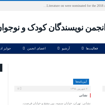
Houshang Moradi Kermani and Research Institute of Children’s Literature on were nominated for the 2018 Astrid Lindgren Memorial Award
فعالیت‌ها
آرشیو
اعضای انجمن
جوایز اد
آیین‌نامه‌ها
۷ شهریور, ۱۳۹۵
0
نشانی
نشانی: تهران، خیابان سمیه، بین مفتح و خیابان فرصت،