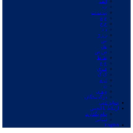
الف
ب
پ ت ث
ج چ
ح خ
د ذ
ر ز ژ
س
ش
ص ض
ط ظ
ع غ
ف ق
ک گ
ل م
ن
و ه ی
درگذشتگان
جوایز ادبی
ارتباط با انجمن
پیام بگذارید
نشانی
English