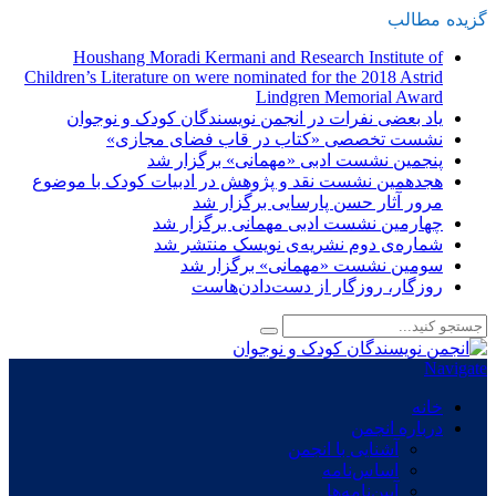
گزیده
-
مطالب
Houshang Moradi Kermani and Research Institute of
Children’s Literature on were nominated for the 2018 Astrid
Lindgren Memorial Award
یاد بعضی نفرات در انجمن نویسندگان کودک و نوجوان
نشست تخصصی «کتاب در قاب فضای مجازی»
پنجمین نشست ادبی «مهمانی» برگزار شد
هجدهمین نشست نقد و پژوهش در ادبیات کودک با موضوع
مرور آثار حسن پارسایی برگزار شد
چهارمین نشست ادبی مهمانی برگزار شد
شماره‌ی دوم نشریه‌ی نویسک منتشر شد
سومین نشست «مهمانی» برگزار شد
روزگار، روزگار از دست‌دادن‌هاست
Navigate
خانه
درباره انجمن
آشنایی با انجمن
اساس‌نامه
آیین‌نامه‌ها