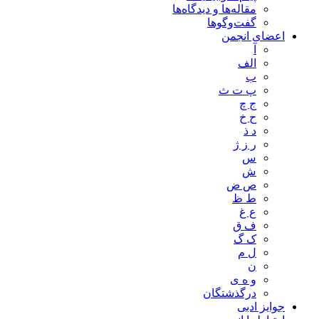
مقاله‌ها و دیدگاه‌ها
گفت‌وگوها
اعضای انجمن
آ
الف
ب
پ ت ث
ج چ
ح خ
د ذ
ر ز ژ
س
ش
ص ض
ط ظ
ع غ
ف ق
ک گ
ل م
ن
و ه ی
درگذشتگان
جوایز ادبی