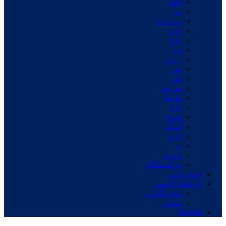
الف
ب
پ ت ث
ج چ
ح خ
د ذ
ر ز ژ
س
ش
ص ض
ط ظ
ع غ
ف ق
ک گ
ل م
ن
و ه ی
درگذشتگان
جوایز ادبی
ارتباط با انجمن
پیام بگذارید
نشانی
English