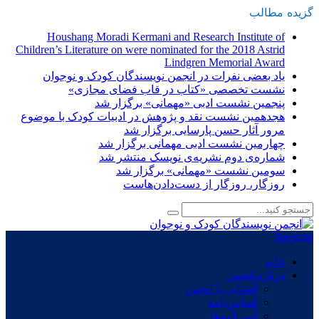
گزیده
-
مطالب
Houshang Moradi Kermani and Research Institute of
Children’s Literature on were nominated for the 2018 Astrid
Lindgren Memorial Award
یاد بعضی نفرات در انجمن نویسندگان کودک و نوجوان
نشست تخصصی «کتاب در قاب فضای مجازی»
پنجمین نشست ادبی «مهمانی» برگزار شد
هجدهمین نشست نقد و پژوهش در ادبیات کودک با موضوع
مرور آثار حسن پارسایی برگزار شد
چهارمین نشست ادبی مهمانی برگزار شد
شماره‌ی دوم نشریه‌ی نویسک منتشر شد
سومین نشست «مهمانی» برگزار شد
روزگار، روزگار از دست‌دادن‌هاست
Navigate
خانه
درباره انجمن
آشنایی با انجمن
اساس‌نامه
آیین‌نامه‌ها