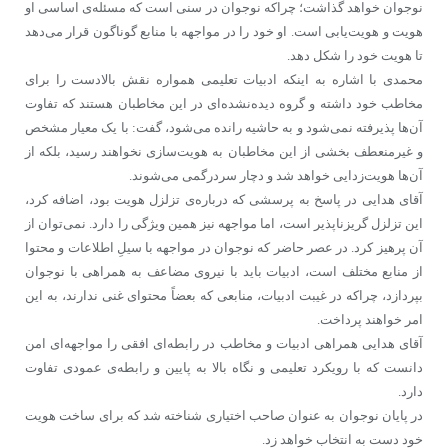
نوجوان خواهد گذاشت؛ چراکه نوجوان در سنی است که مسئله‌ی اساسی او
هویت و هویت‌یابی است. او خود را در مواجهه با منابع گوناگون قرار می‌دهد
تا هویت خود را شکل دهد.
محمدی با اشاره به اینکه ادبیات تعلیمی همواره نقش بالادست را برای
مخاطب خود داشته و گروه دیده‌نشده‌ای در این مخاطبان هستند که تفاوت
آن‌ها پذیرفته نمی‌شود و به حاشیه رانده می‌شود، گفت: با یک معیار مشخص
و غیرمنعطف بخشی از این مخاطبان به هویت‌سازی نخواهند رسید، بلکه از
آن‌ها هویت‌زدایی خواهد شد و دچار سردرگمی می‌شوند.
آقای هدایی در پاسخ به پرسشی که درباره‌ی تزلزل هویت بود، اضافه کرد،
این تزلزل گریزناپذیر است، اما مواجهه نیز همین ویژگی را دارد. نمی‌توان از
آن پرهیز کرد. در عصر حاضر که نوجوان در مواجهه با سیلِ اطلاعات و محتوا
از منابع مختلف است، ادبیات باید با نیروی مضاعف به همراهی با نوجوان
بپردازد، چراکه در غیبت ادبیات، منابعی که بعضاً محتوای غنی ندارند، به این
امر خواهند پرداخت.
آقای هدایی همراهی ادبیات و مخاطب در رابطه‌ای افقی را مواجهه‌ای امن
دانست که با رویکرد تعلیمی و نگاه بالا به پایین و رابطه‌ی عمودی تفاوت
دارد.
در پایان نوجوان به عنوان صاحب اختیاری شناخته شد که برای ساخت هویت
خود دست به انتخاب خواهد زد.