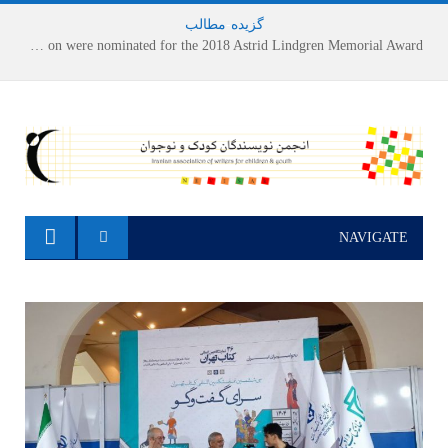
گزیده
-
مطالب
Houshang Moradi Kermani and Research Institute of Children’s Literature on were nominated for the 2018 Astrid Lindgren Memorial Award
NAVIGATE