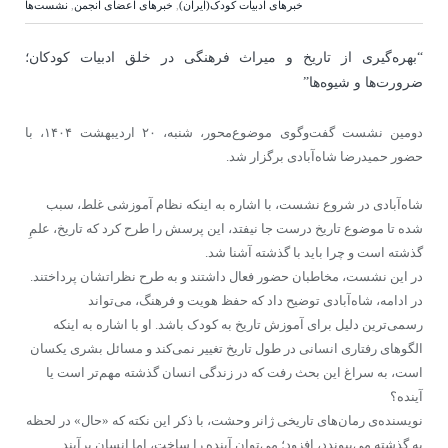
خبرهای ادبیات کودک(ایران)
,
خبرهای اعضای انجمن
,
نشست‌ها
“بهره‌گیری از تاریخ و میراث فرهنگی در خلق ادبیات کودکان؛
ضرورت‌ها و شیوه‌ها”
دومین نشست گفت‌وگوی موضوع‌محور، شنبه، ۲۰ اردیبهشت ۱۴۰۴، با
حضور حمیدرضا شاه‌آبادی برگزار شد.
شاه‌آبادی در شروع نشست، با اشاره به اینکه نظام آموزشی غلط، سبب
شده تا موضوع تاریخ درست جا نیفتد، این پرسش را طرح کرد که تاریخ، علمِ
گذشته است و چرا باید با گذشته آشنا شد.
در این نشست، مخاطبان حضور فعال داشتند و به طرح نظراتشان پرداختند.
در ادامه، شاه‌آبادی توضیح داد که حفظ هویت و فرهنگ، می‌تواند
رسمی‌ترین دلیل برای آموزش تاریخ به کودک باشد. او با اشاره به اینکه
الگوهای رفتاری انسانی در طول تاریخ تغییر نمی‌کند و مسائل بشری یکسان
است، به سراغ این بحث رفت که در زندگی انسان گذشته مهم‌تر است یا
آینده؟
نویسنده‌ی رمان‌های تاریخی ژانر وحشت، با ذکر این نکته که «حال» در لحظه
به گذشته می‌پیوندد، افزود؛ می‌توان آینده را ساخت، اما انسان برآیند