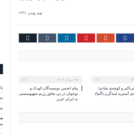
نهم بهمن ۱۳۹۱
Email
Tumblr
LinkedIn
Pinterest
Google+
Facebook
Twi
0
۲۵ خرداد, ۱۴۰۴
0
یا
ی‌اکبر و کوچه‌ی شادی؛
پیام انجمن نویسندگان کودک و
‌ی آسترید لیندگرن (آلما)
نوجوان در پی تجاوز رژیم صهیونیستی
نش
به ایران عزیز
پن
هج
مر
چه