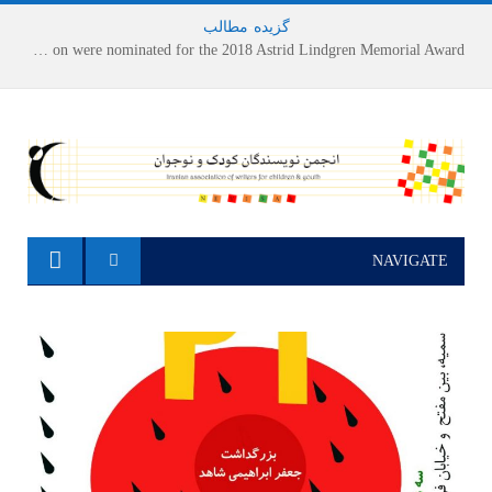
گزیده
-
مطالب
Houshang Moradi Kermani and Research Institute of Children’s Literature on were nominated for the 2018 Astrid Lindgren Memorial Award
NAVIGATE