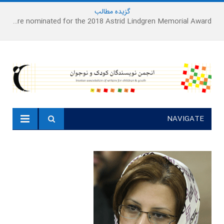
گزیده
-
مطالب
Houshang Moradi Kermani and Research Institute of Children’s Literature on were nominated for the 2018 Astrid Lindgren Memorial Award
NAVIGATE