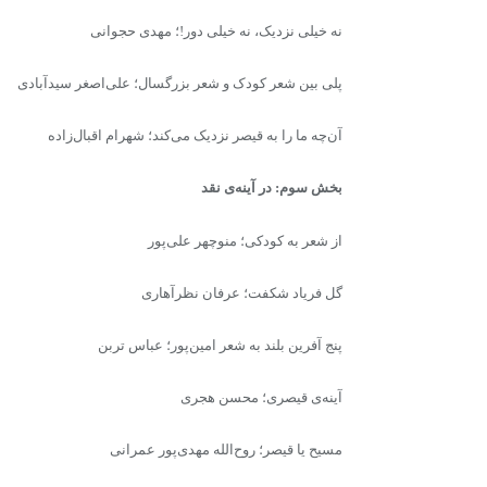
نه خیلی نزدیک، نه خیلی دور!؛ مهدی حجوانی
پلی بین شعر کودک و شعر بزرگسال؛ علی‌اصغر سیدآبادی
آن‌چه ما را به قیصر نزدیک می‌کند؛ شهرام اقبال‌زاده
بخش سوم: در آینه‌ی نقد
از شعر به کودکی؛ منوچهر علی‌پور
گل فریاد شکفت؛ عرفان نظر‌آهاری
پنج آفرین بلند به شعر امین‌پور؛ عباس تربن
آینه‌ی قیصری؛ محسن هجری
مسیح یا قیصر؛ روح‌الله مهدی‌پور عمرانی