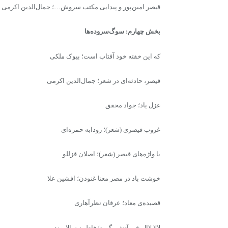
قیصر امین‌پور و پیدایی مکتب سروش…؛ جمال‌الدین اکرمی
بخش چهارم: سوگ‌سروده‌ها
که این خفته خود آفتاب است؛ بیوک ملکی
قیصر، حادثه‌ای در شعر؛ جمال‌الدین اکرمی
غزل یاد؛ جواد محقق
غروب قیصری (شعر)؛ رودابه حمزه‌ای
با واژه‌های قیصر (شعر)؛ اصلان قزللو
خوشت باد در مصر معنا غنودن؛ افشین علا
قصیده‌ی معاد؛‌ عرفان نظر‌آهاری
لالا لاال خبر آتش‌ بگیره؛ فاطمه سالاروند