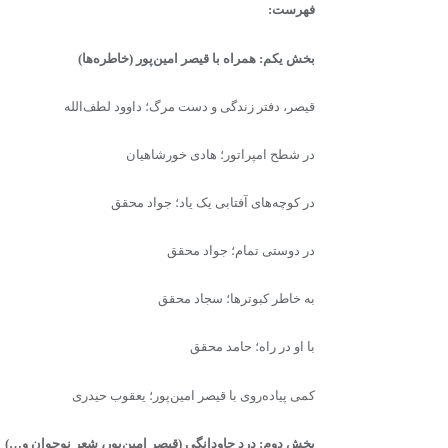
فهرست:
بخش یکم: همراه با قیصر امین‌پور (خاطره‌ها)
قیصر، دفتر زندگی و دست مرگ؛‌ داوود لطف‌الله
در شطح امپراتور؛ هادی خورشاهیان
در کوچه‌های آفتابی یک یاد؛ جواد محقق
در دوستی تمام؛ جواد محقق
به خاطر کبوترها؛ سجاد محقق
با او در راه؛ حامد محقق
کمی‌ پیاده‌روی با قیصر امین‌پور؛ یعقوب حیدری
بخش دوم: درد جاودانگی (قیصر امین‌پور، شعر نوجوان و…)