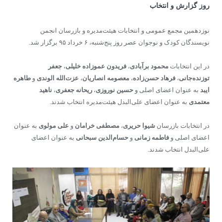
روز گزارش و انتخاب
نوزدهمین مجمع عمومی و انتخابات هیئت‌مدیره و بازرسان انجمن
نویسندگان کودک و نوجوان عصر روز پنج‌شنبه، ۶ خرداد ۹۵ برگزار شد.
در این انتخابات
محمود برآبادی
،
فریدون عموزاده خلیلی
،
جعفر
توزنده‌جانی
،
فرهاد حسن‌زاده
،
معصومه انصاریان
،
عزت‌الله الوندی
و
طاهره
ایبد
به عنوان اعضای اصلی و
حسین نوروزی
،
ریحانه جعفری
،
ناهید
معتمدی
به عنوان اعضای علی‌البدل هیئت‌مدیره انتخاب شدند.
در انتخابات بازرسان
شیوا حریری
،
مصطفی خرامان
و
علی مولوی
به عنوان
اعضای اصلی و
فاطمه زمانی
و
حسام‌الدین سبحانی
به عنوان اعضای
علی‌البدل انتخاب شدند.