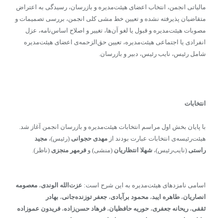
مالیاتی انجمن، انتخاب اعضای هیئت‌مدیره و بازرسان، رسیدگی به اعتراض
متقاضیان پذیرفته نشده و تعیین خط مشی کلی انجمن، بررسی تصمیمات و
مصوبات هیئت‌مدیره و قبول یا لغو آن‌ها، تغییر و اصلاح اساس‌نامه، عزل
انفرادی یا اجتماعی هیئت‌مدیره، تعیین حق‌الزحمه‌ی اعضای هیئت‌مدیره
شامل رئیس، نایب رئیس، دبیر و بازرسان.
انتخابات
با پایان بخش اول مراسم انتخابات هیئت‌مدیره و بازرسان انجمن آغاز شد.
هیئت‌رئیسه‌ی انتخابات عبارت بودند از
مهدی حجوانی
(رئیس)،
مجید
راستی
(نایب‌رئیس)،
شهلا انتظاریان
(منشی) و
فرمهر منجزی
(ناظر).
اسامی نامزدهای هیئت‌مدیره به این شرح است:
عزت‌الله الوندی
،
معصومه
انصاریان
،
طاهره ایبد
،
محمود برآبادی
،
جعفر توزنده‌جانی
،
بهادر
ثقفی
،
ریحانه جعفری
،
حوریه حافظیان
،
فرهاد حسن‌زاده
،
فریدون عموزاده