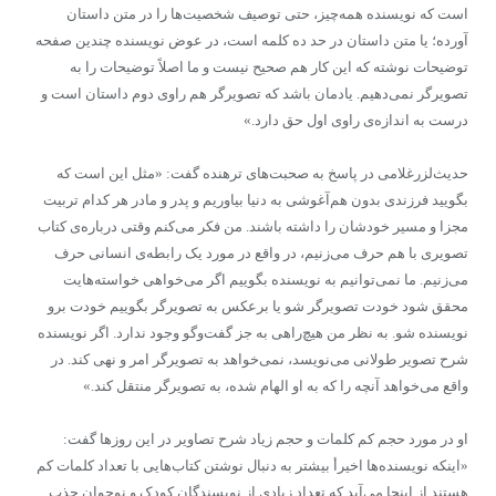
است که نویسنده همه‌چیز، حتی توصیف شخصیت‌ها را در متن داستان
آورده؛ یا متن داستان در حد ده کلمه است، در عوض نویسنده چندین صفحه
توضیحات نوشته که این کار هم صحیح نیست و ما اصلاً توضیحات را به
تصویرگر نمی‌دهیم. یادمان باشد که تصویرگر هم راوی دوم داستان است و
درست به اندازه‌ی راوی اول حق دارد.»
حدیث‌لزرغلامی در پاسخ به صحبت‌های ترهنده گفت: «مثل این است که
بگویید فرزندی بدون هم‌آغوشی به دنیا بیاوریم و پدر و مادر هر کدام تربیت
مجزا و مسیر خودشان را داشته باشند. من فکر می‌کنم وقتی درباره‌ی کتاب
تصویری با هم حرف می‌زنیم، در واقع در مورد یک رابطه‌ی انسانی حرف
می‌زنیم. ما نمی‌توانیم به نویسنده بگوییم اگر می‌خواهی خواسته‌هایت
محقق شود خودت تصویرگر شو یا برعکس به تصویرگر بگوییم خودت برو
نویسنده شو. به نظر من هیچ‌راهی به جز گفت‌وگو وجود ندارد. اگر نویسنده
شرح تصویر طولانی می‌نویسد، نمی‌خواهد به تصویرگر امر و نهی کند. در
واقع می‌خواهد آنچه را که به او الهام شده، به تصویرگر منتقل کند.»
او در مورد حجم کم کلمات و حجم زیاد شرح تصاویر در این روزها گفت:
«اینکه نویسنده‌ها اخیرأ بیشتر به دنبال نوشتن کتاب‌هایی با تعداد کلمات کم
هستند از اینجا می‌آید که تعداد زیادی از نویسندگان کودک و نوجوان جذب