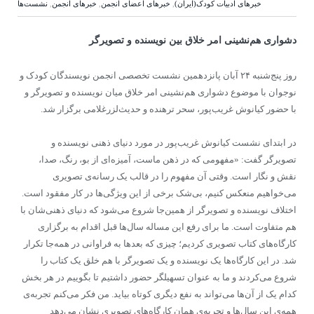
خبرهای ادبیات کودک(ایران)
,
خبرهای اعضای انجمن
,
خبرهای انجمن
,
نشست‌ها
دشواری هم‌نشینی امر خلاق بین نویسنده و تصویرگر
روز پنج‌شنبه ۲۴ آبان پانزدهمین نشست تخصصی انجمن نویسندگان کودک و
نوجوان با موضوع دشواری هم‌نشینی امر خلاق میان نویسنده و تصویرگر و
با حضور کیانوش غریب‌پور، سحر ترهنده و حدیث‌لزرغلامی برگزار شد.
در ابتدای نشست کیانوش‌ غریب‌پور در مورد دنیای ذهنی نویسنده و
تصویرگر گفت: «مفهومی که در ذهن ماست، آمیزه‌ای از بو، رنگ، صدا،
نقش و نگار است. وقتی آن مفهوم را در قالب یک رسانه‌ی تصویری
می‌خواهیم منعکس کنیم، بی‌شک برخی از این ویژگی‌ها در کار مفقود است.
اختلاف نویسنده و تصویرگر از همین‌جا شروع می‌شود که دنیای ذهنی‌شان با
هم متفاوت است. ما برای رفع این مساله سال‌ها قبل اقدام به برگزاری
کارگاه‌های کتاب تصویری کردیم؛ چیزی که بعدها به فراوانی در همه‌جا تکرار
شد. در این کارگاه‌ها یک نویسنده و یک تصویرگر با هم خلق یک کتاب را
شروع می‌کردند و ما به عنوان تسهیلگر حضور داشتیم تا بگوییم در هر بخش
کدام یک از آن‌ها می‌تواند به نفع دیگری کوتاه بیاید. من فکر می‌کنم تجربه‌ی
همه‌ی این سال‌ها و تجربه‌ی همان کارگاه‌های تصویری نشان می‌دهد