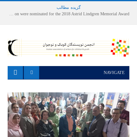
گزیده
-
مطالب
Houshang Moradi Kermani and Research Institute of Children’s Literature on were nominated for the 2018 Astrid Lindgren Memorial Award
NAVIGATE