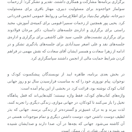
برگزاری برنامه‌ها مشارکت و همکاری داشتند، تقدیر و تشکر کرد؛ از زحمات
سولماز خواجه‌‌وند برای مسئولیت دبیری، مهناز باقری برای مسئولیت
دبیرخانه، نیلوفر نیک‌بنیاد برای اطلاع‌رسانی و روابط عمومی انجمن قدردانی
کرد. یحیی پور همچنین از زحمات سمیرا قیومی برای کمیته‌ی آموزش، مجید
راستی برای برگزاری و اداره‌ی جلسه‌های داستان، دکتر مرجان فولادوند
برای برگزاری نشست‌های علمی، سید علی کاشفی برای برگزاری و اداره‌ی
جلسه‌های نقد و علی اصغر سیدآبادی برای جلسه‌های یادگیری تشکر و در
ادامه از زهرا سعادت و همسر ایشان آقای سعادت که نقش مهمی در فراهم
کردن شرایط حمایت مالی از انجمن داشتند سپاسگزاری کرد.
در بخش بعدی برنامه، طاهره ایبد از نویسندگان پیشکسوت کودک و
نوجوان، پیام نوروزی خود را که به مناسبت فرارسیدن سال نو و روز جهانی
کتاب کودک نوشته بود، قرائت کرد. در بخشی از این پیام آمده است:
واژه‌های کتاب‌های کودک، فقط واژه نیستند؛ کلیدهایی‌اند که قفل پناهگاه
تخیل را باز می‌کنند تا کودکان، در جهانی موازی، زندگی دیگری را تجربه کنند،
لذت ببرند و به درک عمیق‌تر و گسترده‌تر از زندگی برسند. جهانی که بذر
لطیف دوست داشتن خود، دوست داشتن دیگری و تمام موجودات هستی در
آن کاشته می‌شود. جهانی که بچه‌ها در آن، صدا دارند و صدایشان شنیده
می‌شود و زندگی شاد، در آن ممکن است.