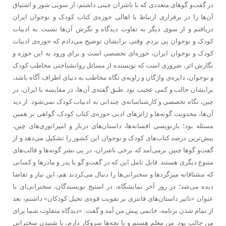
در گفت‌و گوهای متعددی که با ناشران چینی داشتم، از سویی شور و اشتیاق
آن‌ها را در برقراری ارتباط با اهالی حوزه‌ی کتاب کودک و نوجوان ایران
دریافتم و از سوی دیگر به تفاوت دیدگاه و نگرش آن‌ها نسبت به ادبیات
کودک و نوجوان پی بردم. وقتی برایشان توضیح می‌دادم که حوزه‌ی ادبیات
کودک و نوجوان ایران، حوزه‌ای تخصصی است و برای ورود به این حوزه و
نگارش اثر، ضروری است که نویسنده از مسائل روانشناختی مخاطب کودک
و نوجوان، دایره‌ی واژگان و زاویه‌ی نگاه مخاطب به دنیای اطراف آگاه باشد،
برایشان جالب و کمی عجیب بود. طبق گفته‌ی آن‌ها، در مقایسه با ایران، در
چین، نگاه تخصصی و کارشناسانه‌ی چندانی به ادبیات کودک نمی‌شود. از دید
آن‌ها، محدویت گونه‌ها و ژانرهای ادبی حوزه‌ی کتاب کودک، گواهی بر همین
مسئله بود؛ بازنویسی افسانه‌ها، داستان‌های دربار و امپراتوری‌های چین،
بیش‌ترین درصد کتاب‌های کودک و نوجوان این کشور را تشکیل می‌دهد و از
گفت‌و گوها چنین برمی‌آمد که برخی ناشران، در پی نشر گونه‌ها و قالب‌های
متنوع دیگری هستند. قابل تامل این که در گفت‌و گو با پدر و مادرها و کسانی
که مشتاقانه میزگردها و سخنرانی‌ها را دنبال می‌کردند هم، این نیاز و تقاضا
دیده می‌شد؛ در روز آخر نمایشگاه، در استیج نویسندگان، سخنرانی‌ای با
عنوان «تاثیر داستان‌های فانتزی بر تقویت قوه‌ی تخیل کودکان» داشتم، بعد
از تمام شدن برنامه، خانمی پیش من آمد و گفت: «دیدگاه متفاوت‌ شما برای
من جالب بود. من معلم هستم و با بچه‌ها سروکار دارم، با شنیدن سخنرانی