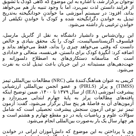
نوجوان برگزار شد، با اشاره به این موضوع که گاهی کودک با تشویق
از فرایند دانستن لذت نمی‌برد، اما با وجود تنبیه باز هم می‌خواهد
بداند، افزود: در سیستم آموزشی ما خواندنِ خودانگیخته به‌تدریج
تبدیل به خواندن دگرانگیخته شده و کودک با خواندنِ تکیلفی از
خواندنِ ترغیبی باز داشته می‌شود.
این روان‌شناس و دانشیار دانشگاه به نقل از گابریل مارسل،
فیلسوف اگزیستانسیالیست، کودک را یک محقق بنیادی و خالص
دانست که وقتی می‌خواهد چیزی را بداند، فقط می‌خواهد بداند و
اضافه کرد: انگیزۀ کودک برای دانستن، فی‌نفسه، متعالی و خدادادی
است که متأسفانه دستکاری‌های به اصطلاح دلسوزانه و
جهت‌دهی‌های مستبدانه در این جریان باعث تبدیل لذت به نفرت
می‌شود.
کریمی به عنوان هماهنگ‌کنندۀ ملی (NRC) مطالعات بین‌المللی تیمز
(TIMSS) و پرلز (PIRLS) و عضو انجمن بین‌المللی ارزشیابی
پیشرفت آموزشی (IEA) از سال ۱۳۷۹ تا ۱۴۰۰، ضمن توضیح اینکه
یافته‌های مطالعات پرلز به پایهٔ چهارم ابتدایی می‌پردازد و
آزمون‌های آن به فاصلۀ هر پنج سال برگزار می‌شود، گفت: آزمون
تیمز نیز نوعی آزمون سنجش پیشرفت تحصیلی است که شامل
سؤالات علوم و ریاضیات پایه در دو مقطع چهارم و هشتم است و
هر چهار سال یک بار به‌صورت بین‌المللی انجام می‌شود.
وی با پرداختن به این موضوع که دانش‌آموزان ایرانی در خواندن