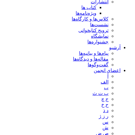
انتشارات
کتاب ها
ویژه‌نامه‌ها
کلاس‌ها و کارگاه‌ها
نشست‌ها
ترویج کتابخوانی
نمایشگاه
جشنواره‌ها
آرشیو
پیام‌ها و بیانیه‌ها
مقاله‌ها و دیدگاه‌ها
گفت‌وگوها
اعضای انجمن
آ
الف
ب
پ ت ث
ج چ
ح خ
د ذ
ر ز ژ
س
ش
ص ض