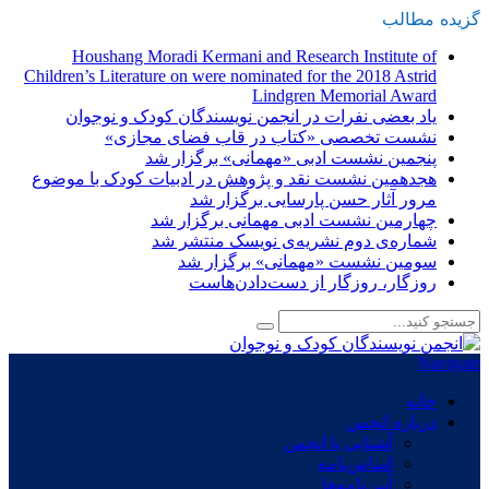
گزیده
-
مطالب
Houshang Moradi Kermani and Research Institute of
Children’s Literature on were nominated for the 2018 Astrid
Lindgren Memorial Award
یاد بعضی نفرات در انجمن نویسندگان کودک و نوجوان
نشست تخصصی «کتاب در قاب فضای مجازی»
پنجمین نشست ادبی «مهمانی» برگزار شد
هجدهمین نشست نقد و پژوهش در ادبیات کودک با موضوع
مرور آثار حسن پارسایی برگزار شد
چهارمین نشست ادبی مهمانی برگزار شد
شماره‌ی دوم نشریه‌ی نویسک منتشر شد
سومین نشست «مهمانی» برگزار شد
روزگار، روزگار از دست‌دادن‌هاست
Navigate
خانه
درباره انجمن
آشنایی با انجمن
اساس‌نامه
آیین‌نامه‌ها