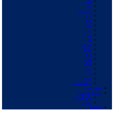
الف
ب
پ ت ث
ج چ
ح خ
د ذ
ر ز ژ
س
ش
ص ض
ط ظ
ع غ
ف ق
ک گ
ل م
ن
و ه ی
درگذشتگان
جوایز ادبی
ارتباط با انجمن
پیام بگذارید
نشانی
English