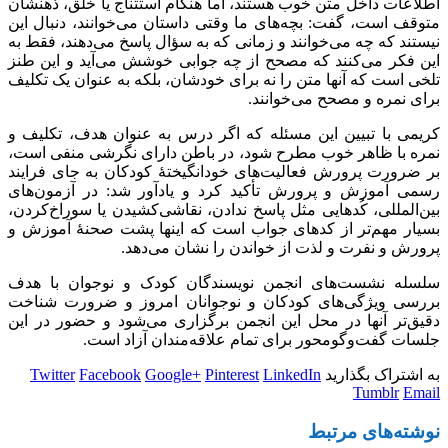
اطلاعات داخل متن خوب هستند، اما هنگام استتناج یا خلق، ذهنشان
متوقف است، گفت: بچه‌های ما وقتی داستان می‌خوانند، دنبال این
نیستند که چه می‌خوانند و زمانی که به سؤال پاسخ می‌دهند، فقط به
این فکر می‌کنند که مصحح از چه جوابی خوشش می‌آید و این طنز
تلخی است که آنها متن را نه برای خودشان، بلکه به عنوان یک تکلیف
برای نمره و مصحح می‌خوانند.
کریمی با تبیین این مسئله که اگر درس به عنوان هدف، تکلیف و
نمره با ظاهر خوب مطرح شود، در باطن دارای نگرشی منفی است،
بر ضرورت پرورش فعالیت‌های خودانگیختۀ کودکان به جای فرایند
رسمی آموزش و پرورش تأکید کرد و یادآور شد: در آزمون‌های
بین‌المللی، کُدهایی مثل پاسخ ندادن، نقاشی‌کشیدن یا سوراخ‌کردن،
بسیار مهم‌تر از کدهای جواب است که اینها پشت صحنۀ آموزش و
پرورش و نفرت و لذت از خواندن را نشان می‌دهد.
سلسله نشست‌های انجمن نویسندگان کودک و نوجوان با هدف
بررسی ویژگی‌های کودکان و نوجوانان امروز و ضرورت شناخت
دقیق‌تر آنها در محل این انجمن برگزاری می‌شود و حضور در این
جلسات گفت‌وگومحور برای تمام علاقه‌مندان آزاد است.
به اشتراک بگذارید
LinkedIn
Pinterest
Google+
Facebook
Twitter
Tumblr
Email
نوشته‌های
مرتبط