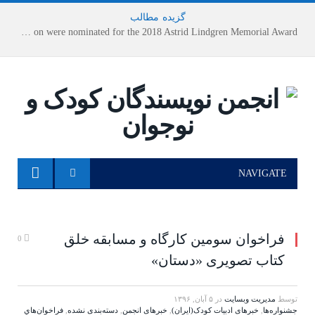
گزیده
-
مطالب
Houshang Moradi Kermani and Research Institute of Children’s Literature on were nominated for the 2018 Astrid Lindgren Memorial Award
NAVIGATE
فراخوان سومین کارگاه و مسابقه خلق
0
کتاب تصویری «دستان»
توسط
مدیریت وبسایت
در
۵ آبان, ۱۳۹۶
جشنواره‌ها
,
خبرهای ادبیات کودک(ایران)
,
خبرهای انجمن
,
دسته‌بندی نشده
,
فراخوان‌هاي