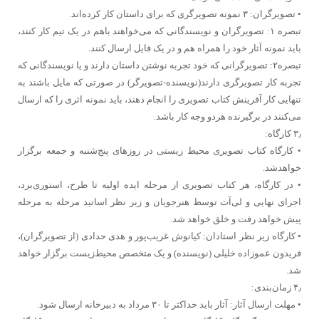
• تصویرگران: ۳ نمونه تصویرگری که برای داستان کار کرده‌اند.
تبصره ۱: تصویرگران و نویسندگانی که می‌خواهند باهم در یک تیم کار کنند،
باید نمونه آثار خود را همراه هم و در یک فایل ارسال کنند.
تبصره۲: تصویرگرانی که خود تجربه نوشتن داستان دارند و یا نویسندگانی که
تجربه کار تصویرگری دارند(نویسنده-تصویرگر) در صورتی که مایل باشند به
تنهایی کار آفرینش کتاب تصویری را انجام دهند، باید نمونه اثری را که ارسال
می‌کنند در برگیرنده هردو وجه کار باشد.
۳٫ کارگاه:
• کارگاه کتاب تصویری محیط زیستی در روزهای پنج‌شنبه و جمعه برگزار
خواهدشد.
• در کارگاه، هر کتاب تصویری از مرحله ایده اولیه تا طرح، استوری‌برد،
اجرای نهایی و لی‌آت توسط هنرجویان و زیر نظر اساتید مرحله به مرحله
پیش خواهد رفت و خلق خواهد شد.
• کارگاه زیر نظر استادان: کیانوش غریب‌پور و هدی حدادی (از تصویرگران)،
فریدون عموزاده خلیلی (نویسنده) و یک متخصص محیط‌زیست برگزار خواهد
شد.
۴٫ زمان‌بندی:
• مهلت ارسال آثار: آثار باید حداکثر تا ۳۰ مرداد به دبیرخانه ارسال شود.