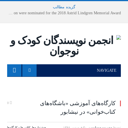
گزیده
-
مطالب
Houshang Moradi Kermani and Research Institute of Children’s Literature on were nominated for the 2018 Astrid Lindgren Memorial Award
NAVIGATE
کارگاه‌های آموزشی «باشگاه‌های
0
کتاب‌خوانی» در نیشابور
توسط
مدیریت وبسایت
در
۳۰ فروردین, ۱۳۹۶
جشنواره‌ها
,
کلاس‌ها و کارگاه‌ها