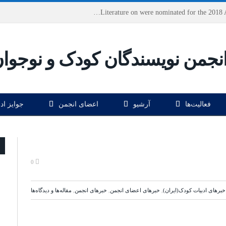
Houshang Moradi Kermani and Research Institute of Children’s Literature on were nominated for the 2018 Astrid Lindgren Memorial Award
فعالیت‌ها
آرشیو
اعضای انجمن
جوایز اد
0
خبرهای ادبیات کودک(ایران)
,
خبرهای اعضای انجمن
,
خبرهای انجمن
,
مقاله‌ها و دیدگاه‌ها