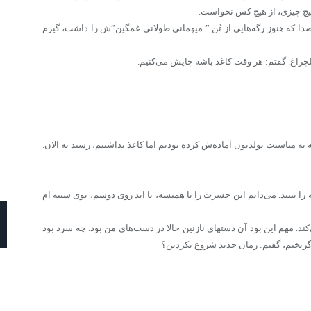
یچ چیزی، از هیچ کس نخواست.
صدا که هنوز رگه‌هایی از تُن ” میهمانی طولانی غمگین”ش را داشت، گیرم
 چلچراغ. گفتم: هر وقت کاغذ باشه چاپش می‌کنیم.
 به مناسبت تولدتون آماده‌ش کرده بودیم اما کاغذ نداشتیم، رسید به الان.
ا ببیند. می‌دانم این حسرت را تا همیشه، تا ابد روی دوشم، توی سینه ام
. مهم این بود آن دستهای نازنین حالا در دست‌های من بود. چه سرد بود
 گریختم، گفتم: رمان جدید شروع نکردین؟