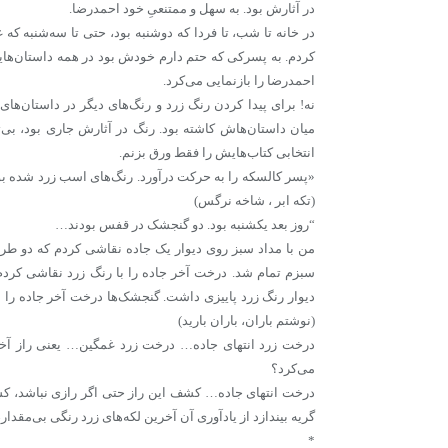
در آثارش بود. به سهل و ممتنعیِ خود احمدرضا.
در خانه تا شب، تا فردا که دوشنبه بود، حتی تا سه‌شنبه که 
کردم. به پسرکی که حتم دارم خودش بود در همه داستان‌ها
احمدرضا را بازنمایی می‌کرد.
نه! برای پیدا کردن رنگ زرد و رنگ‌های دیگر در داستان‌های
میان داستان‌هاش کاشته بود. رنگ در آثارش جاری بود، بی‌ت
‌انتخابی کتاب‌هایش را فقط ورق بزنم.
«پسر کالسکه را به حرکت درآورد. رنگ‌های اسب زرد شده بود
(تکه ابر ، شاخه نرگس)
“روز بعد یکشنبه بود. دو گنجشک در قفس بودند…
من با مداد سبز روی دیوار یک جاده نقاشی کردم که دو طرف
سبزم تمام شد. درخت آخر جاده را با رنگ زرد نقاشی کردم.
دیوار رنگ زرد پاییزی داشت. گنجشک‌ها درخت آخر جاده را
(نوشتم باران، باران بارید)
درخت زرد انتهای جاده… درخت زرد غمگین… یعنی راز آخری
می‌کرد؟
درخت انتهای جاده… کشف این راز حتی اگر رازی نباشد، کشف
گریه بیندازد از یادآوری آن آخرین لکه‌های زرد رنگی بی‌مقد
*