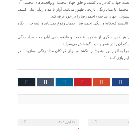
اقعیت جهان، که در پی کشف و خلق جهان محتمل و واقعیت‌های محتمل آن
محتمل با مداد رنگی نارنجی ظهور می‌کند، آواز با مداد رنگی نیلی کشف
لیمویی، جهان ساختهء احمد رضا را در خود غرقه کند.
رئالیسم کودکانه و رنگی احمدرضا، احتمال وقوع نمی‌یابد و البته جز از نگاه
 هر کس دیگری از شکوه، عظمت و ظرفیت بی‌پایان جعبه مداد رنگی
 که آن را در شعر وصیت گونه‌اش می‌سراید:
را به الوار نور ببندید/ از انگشتانم برای کودکان مداد رنگی بسازید… در
هایم بازی کنند…”
Email
Tumblr
LinkedIn
Pinterest
Google+
Facebook
Twi
0
۱۷ آبان, ۱۴۰۴
0