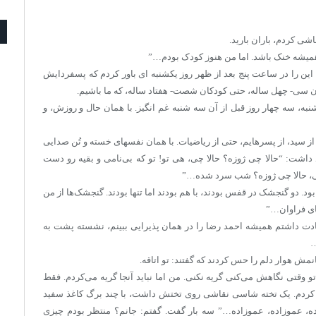
اشی کردم، باران بارید.
 همیشه خنک باشد. اما من هنوز کودک بودم…”
ین را در ساعت پنج بعد از ظهر روز یکشنبه ای باور کردم که پسفردایش
 سی- چهل ساله، حتی کودکان شصت- هفتاد ساله، که ما باشیم.
نبه، سه چهار روز قبل از آن سه شنبه غم انگیز. با همان حال و روزش، و
از سید، از پسرهایم، حتی از ریاضیات. با همان نفسهای خسته و تُن صدایی
د داشت: “حالا چی ژوزه؟ حالا چی، هی تو! تو که بی‌نامی و بقیه رو دست
نی، حالا چی ژوزه؟ شب سرد شده…”
 بود. دو گنجشک در قفس بودند، با هم بودند اما تنها بودند. گنجشک‌ها از من
ای فراوان…”
 عادت داشتم همیشه احمد رضا را در همان پذیرایی ببینم، نشسته پشت به
…
خانمش هوار دلم را حس کردند که گفتند: تو اتاقه.
د تو وقتی نگاهش می‌کنی گریه نکنی. من اما نباید آنجا گریه می‌کردم. فقط
کردم. یک تخته شاسی نقاشی روی تختش داشت، با چند برگ کاغذ سفید
ده، عموزاده، عموزاده…” سه بار گفت. گفتم: جانم؟ منتظر بودم چیزی