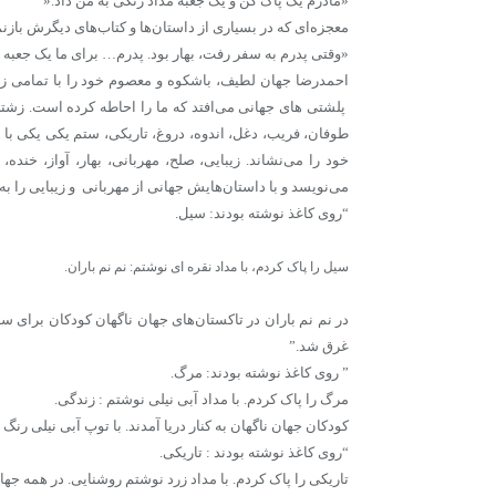
«مادرم یک پاک کن و یک جعبه مداد رنگی به من داد.«
معجزه‌ای که در بسیاری از داستان‌ها و کتاب‌های دیگرش بازن
«وقتی پدرم به سفر رفت، بهار بود. پدرم… برای ما یک جعبه م
احمدرضا جهان لطیف، باشکوه و معصوم خود را با تمامی زیب
پلشتی های جهانی می‌افتد که ما را احاطه کرده است. زشت
طوفان، فریب، دغل، اندوه، دروغ، تاریکی، ستم یکی یکی با
خود را می‌نشاند. زیبایی، صلح، مهربانی، بهار، آواز، خند
می‌نویسد و با داستان‌هایش جهانی از مهربانی و زیبایی را به
“روی کاغذ نوشته بودند: سیل.
سیل را پاک کردم، با مداد نقره ای نوشتم: نم نم باران.
در نم نم باران در تاکستان‌های جهان ناگهان کودکان برای سا
غرق شد.”
” روی کاغذ نوشته بودند: مرگ.
مرگ را پاک کردم. با مداد آبی نیلی نوشتم : زندگی.
کودکان جهان ناگهان به کنار دریا آمدند. با توپ آبی نیلی رن
“روی کاغذ نوشته بودند : تاریکی.
تاریکی را پاک کردم. با مداد زرد نوشتم روشنایی. در همه جه