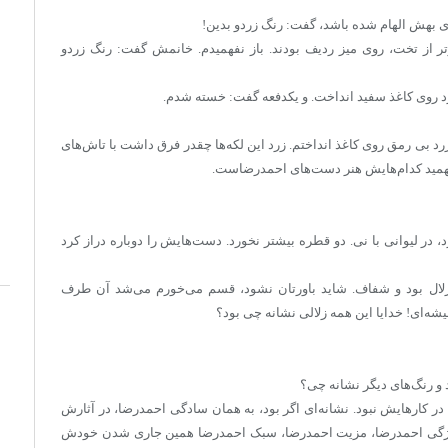
زی بهش الهام شده باشد، گفت: رنگ زردو بدین!
ر از تخت، روی میز ردیف بودند. باز نفهمیدم. خانمش گفت: رنگ زردو
رد روی کاغذ سفید انداخت. و یکدفعه گفت: خسته شدم.
زرد بی رمق روی کاغذ انداختم. زرد این لکه‌ها چقدر فرق داشت با تاش‌های
‌فهمید کدام‌هایش هنر دست‌های احمدرضاست.
در لیوانی با نی. دو قطره بیشتر نخورد. دست‌هایش را دوباره دراز کرد
ال بود و شفاف. شاید باورتان نشود، قسم می‌خورم می‌شد آن طرف
ه‌ای! خدایا این همه زلالی نشانه چی بود؟
 و رنگ‌های دیگر نشانه چی؟
در کارهایش نبود. نشانه‌ای اگر بود، به همان سادگی احمدرضا، در آثارش
ا ویژگی احمدرضا، مزیت احمدرضا، سبک احمدرضا همین جاری شدن خودش