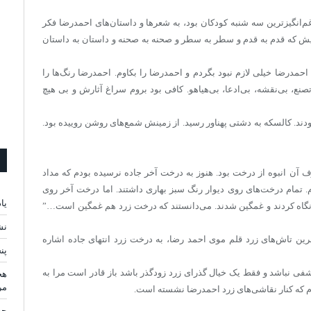
غم‌انگیزترین سه شنبه کودکان بود،‌ به شعرها و داستان‌های احمدرضا فکر
یش که قدم به قدم و سطر به سطر و صحنه به صحنه و داستان به داستان
 احمدرضا خیلی لازم نبود بگردم و احمدرضا را بکاوم. احمدرضا رنگ‌ها را
صنع، بی‌نقشه، بی‌ادعا، بی‌هیاهو. کافی بود بروم سراغ آثارش و بی هیچ
ند. کالسکه به دشتی پهناور رسید. از زمینش شمع‌های روشن روییده بود.
 آن انبوه از درخت بود. هنوز به درخت آخر جاده نرسیده بودم که مداد
 تمام درخت‌های روی دیوار رنگ سبز بهاری داشتند. اما درخت آخر روی
یا
 نگاه کردند و غمگین شدند. می‌دانستند که درخت زرد هم غمگین است…”
نش
ن تاش‌های زرد قلم موی احمد رضا، به درخت زرد انتهای جاده اشاره
پن
ی نباشد و فقط یک خیال گذرای زرد زودگذر باشد باز قادر است مرا به
هج
مر
ارم که کنار نقاشی‌های زرد احمدرضا نشسته است.
چه