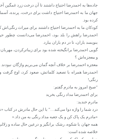
جاده‌ها به احمدرضا احتیاج داشتند تا آن درخت زرد غمگین آخ
جهان ما به احمدرضا احتیاج داشت برای درخت، پرنده، آسمان؛ س
کرده بود.
کودکان ما به احمدرضا احتیاج داشتند برای میراث رنگی‌اش که
احمدرضا راهش را بلد بود، احمدرضا می‌دانست چطور حرف
بنویسد باران، تا در دم باران ببارد.
گویی احمدرضا برانگیخته شده بود برای زیباترکردن، مهربان‌
و معجزه‌اش ؟
معجزه احمدرضا بر خلاف آنچه گمان می‌بریم واژگان نبودند
احمدرضا همراه با تصعید کلماتش، صعود کرد، اوج گرفت و ب
رنگی!
“صبح امروز به مادرم گفتم:
برای احمدرضا مداد رنگی بخرید
مادرم خندید:
درد شما را واژه دوا می‌کند…” با این حال مادرش در کتاب «
«مادرم یک پاک کن و یک جعبه مداد رنگی به من داد.«
همه جهان با شکوه، رشک برانگیز و درعین حال ساده و زلالی 
خلاصه شده است: