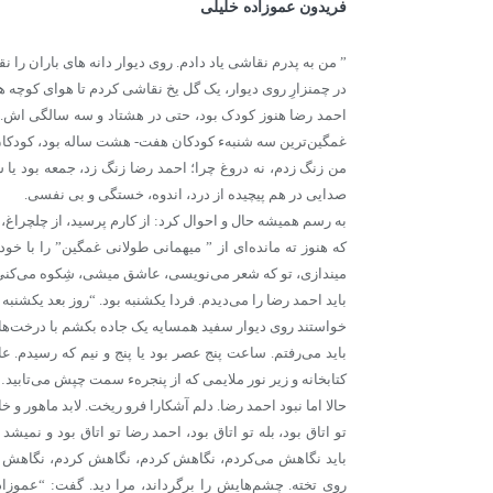
فریدون عموزاده خلیلی
” من به پدرم نقاشی یاد دادم. روی دیوار دانه های باران را نق
در چمنزارِ روی دیوار، یک گل یخ نقاشی کردم تا هوای کوچه
احمد رضا هنوز کودک بود، حتی در هشتاد و سه سالگی اش. ا
غمگین‌ترین سه شنبهء کودکان هفت- هشت ساله بود، کودکان
من زنگ زدم، نه دروغ چرا؛ احمد رضا زنگ زد، جمعه بود یا ش
صدایی در هم پیچیده از درد، اندوه، خستگی و بی نفسی.
به رسم همیشه حال و احوال کرد: از کارم پرسید، از چلچراغ، 
که هنوز ته مانده‌ای از ” میهمانی طولانی غمگین” را با خو
میندازی، تو که شعر می‌نویسی، عاشق میشی، شِکوه می‌ک
باید احمد رضا را می‌دیدم. فردا یکشنبه بود. “روز بعد یکشنبه
خواستند روی دیوار سفید همسایه یک جاده بکشم با درخت‌ه
باید می‌رفتم. ساعت پنج عصر بود یا پنج و نیم که رسیدم.
کتابخانه و زیر نور ملایمی که از پنجرهء سمت چپش می‌تابید
حالا اما نبود احمد رضا. دلم آشکارا فرو ریخت. لابد ماهور و 
تو اتاق بود، بله تو اتاق بود، احمد رضا تو اتاق بود و نمیش
باید نگاهش می‌کردم، نگاهش کردم، نگاهش کردم، نگاهش 
روی تخته. چشم‌هایش را برگرداند، مرا دید. گفت: “عموزا