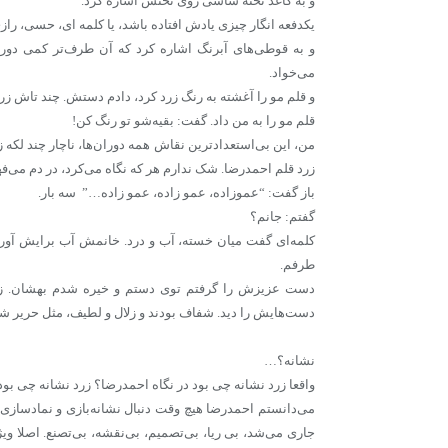
و به کاغذ تخته شاسی روی تختش اشاره کرد.
یکدفعه انگار چیزی یادش افتاده باشد، یا کلمه ای، حسی، را
و به قوطی‌های آبرنگ اشاره کرد که آن طرف‌تر کمی دورت
می‌خواد.
و قلم مو را آغشته به رنگ زرد کرد، دادم دستش. چند تاش ز
قلم مو را به من داد. گفت: بقیه‌شو تو رنگ کن!
من، این بی‌استعدادترین نقاش همه دوران‌ها، ناچار چند لکه 
زرد قلم احمدرضا. شک ندارم هر که نگاه می‌کرد، در دم می
باز گفت: “عموزاده، عمو زاده، عمو زاده…” سه بار.
گفتم: جانم؟
کلمه‌ای گفت میان خسته، آب و درد. خانمش آب برایش آورد، 
طرفم.
دست عزیزش را گرفتم توی دستم و خیره شدم بهشان. زل
دست‌هایش را دید. شفاف بودند و زلال و لطیف، مثل حریر شیش
نشانه؟…
واقعا زرد نشانه چی بود در نگاه احمدرضا؟ زرد نشانه چی بود
می‌دانستم احمدرضا هیچ وقت دنبال نشانه‌بازی و نمادسازی 
جاری می‌شد، بی ریا، بی‌تصمیم، بی‌نقشه، بی‌تصنع. اصل