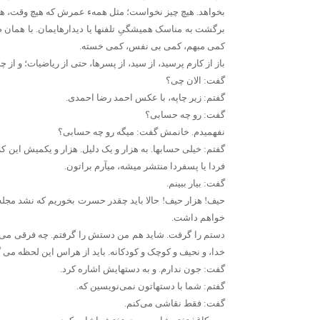
بخواهد. هیچ چیز نخواست؛ مثل همهء عمرش که هیچ وقت، ه
برگشت به مناسک همیشگیِ تلفنها یا دیدارهایمان. با همان 
کمی مبهم، کمی بی نفس، کمی خسته.
باز از کارم پرسید، از سید، از پسرها، حتی از ریاضیات؛ و از
گفت: الان چی؟
گفتم: زیر چاپه، با عکس احمد رضا احمدی.
گفت: رو چه حسابی؟
نفهمیدم. خانمش گفت: میگه رو چه حسابی؟
گفتم: خیلی حسابها. به هزار و یک دلیل. هزار و یکمیش این که
فردا یا پسفردا منتشر میشه، میآرم براتون.
گفت: بیار ببینم.
حیف! هزار حیف! حالا باید چقدر حسرت بخوریم که نشد مجله ر
خواهم داشت.
دستم را گرفت. شاید هم من دستش را گرفتم. چه فرقی می‌کند
خدا، و نحیف و کوچک و کودکانه. باید از هراس این لحظه می
گفت: جون ندارم. و به دستهایش اشاره کرد.
گفتم: شما با دستهاتون نمی‌نویسین که.
گفت: فقط نقاشی می‌کنم.