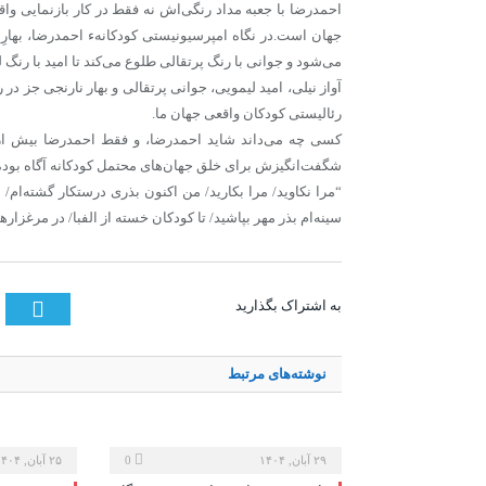
احمدرضا با جعبه مداد رنگی‌اش نه فقط در کار بازنمایی و
جهان است.در نگاه امپرسیونیستی کودکانهء احمدرضا، بهارِ 
می‌شود و جوانی با رنگ پرتقالی طلوع می‌کند تا امید با رنگ 
آواز نیلی، امید لیمویی، جوانی پرتقالی و بهار نارنجی جز در 
رئالیستی کودکان واقعی جهان ما.
کسی چه می‌داند شاید احمدرضا، و فقط احمدرضا بیش از
شگفت‌انگیزش برای خلق جهان‌های محتمل کودکانه آگاه بوده
“مرا نکاوید/ مرا بکارید/ من اکنون بذری درستکار گشته‌ام/ م
سینه‌ام بذر مهر بپاشید/ تا کودکان خسته از الفبا/ در مرغزار
tter
به اشتراک بگذارید
نوشته‌های
مرتبط
۲۹ آبان, ۱۴۰۴
0
۲۵ آبان, ۱۴۰۴