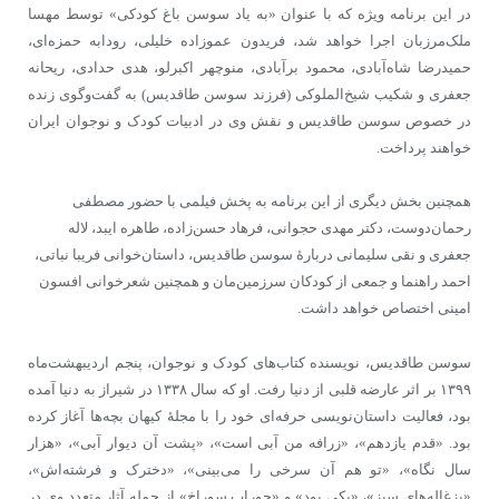
در این برنامه ویژه که با عنوان «به یاد سوسن باغ کودکی» توسط مهسا
ملک‌مرزبان اجرا خواهد شد، فریدون عموزاده خلیلی، رودابه حمزه‌ای،
حمیدرضا شاه‌آبادی، محمود برآبادی، منوچهر اکبرلو، هدی حدادی، ریحانه
جعفری و شکیب شیخ‌الملوکی (فرزند سوسن طاقدیس) به گفت‌وگوی زنده
در خصوص سوسن طاقدیس و نقش وی در ادبیات کودک و نوجوان ایران
خواهند پرداخت.
همچنین بخش دیگری از این برنامه به پخش فیلمی با حضور مصطفی
رحمان‌دوست، دکتر مهدی حجوانی، فرهاد حسن‌زاده، طاهره ایبد، لاله
جعفری و نقی سلیمانی دربارۀ سوسن طاقدیس، داستان‌خوانی فریبا نباتی،
احمد راهنما و جمعی از کودکان سرزمین‌مان و همچنین شعرخوانی افسون
امینی اختصاص خواهد داشت.
سوسن طاقدیس، نویسنده کتاب‌های کودک و نوجوان، پنجم اردیبهشت‌ماه
١٣٩٩ بر اثر عارضه قلبی از دنیا رفت. او که سال ۱۳۳۸ در شیراز به دنیا آمده
بود، فعالیت داستان‌نویسی حرفه‌ای خود را با مجلۀ کیهان بچه‌ها آغاز کرده
بود. «قدم یازدهم»، «زرافه من آبی است»، «پشت آن دیوار آبی»، «هزار
سال نگاه»، «تو هم آن سرخی را می‌بینی»، «دخترک و فرشته‌اش»،
«بزغاله‌های سبز»، «یکی بود» و «جوراب سوراخ» از جمله آثار متعدد وی در