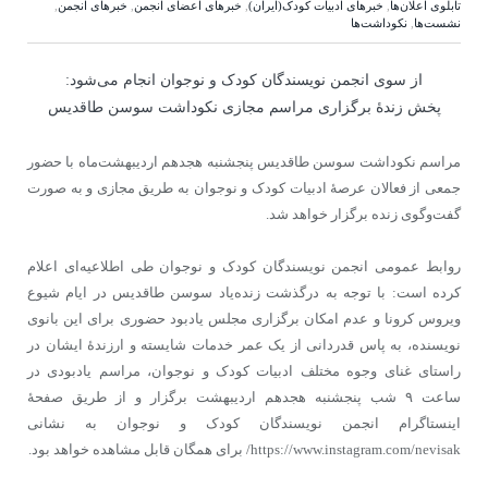
تابلوی اعلان‌ها
,
خبرهای ادبیات کودک(ایران)
,
خبرهای اعضای انجمن
,
خبرهای انجمن
,
نشست‌ها
,
نكوداشت‌ها
از سوی انجمن نویسندگان کودک و نوجوان انجام می‌شود:
پخش زندۀ برگزاری مراسم مجازی نکوداشت سوسن طاقدیس
مراسم نکوداشت سوسن طاقدیس پنجشنبه هجدهم اردیبهشت‌ماه با حضور
جمعی از فعالان عرصۀ ادبیات کودک و نوجوان به طریق مجازی و به صورت
گفت‌وگوی زنده برگزار خواهد شد.
روابط عمومی انجمن نویسندگان کودک و نوجوان طی اطلاعیه‌ای اعلام
کرده است: با توجه به درگذشت زنده‌یاد سوسن طاقدیس در ایام شیوع
ویروس کرونا و عدم امکان برگزاری مجلس یادبود حضوری برای این بانوی
نویسنده، به پاس قدردانی از یک عمر خدمات شایسته و ارزندۀ ایشان در
راستای غنای وجوه مختلف ادبیات کودک و نوجوان، مراسم یادبودی در
ساعت ٩ شب پنجشنبه هجدهم اردیبهشت برگزار و از طریق صفحۀ
اینستاگرام انجمن نویسندگان کودک و نوجوان به نشانی
https://www.instagram.com/nevisak/ برای همگان قابل مشاهده خواهد بود.