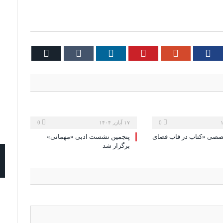
Email
Tumblr
LinkedIn
Pinterest
Google+
Facebook
Twi
0
۱۷ آبان, ۱۴۰۴
0
ی «کتاب در قاب فضای
پنجمین نشست ادبی «مهمانی»
برگزار شد