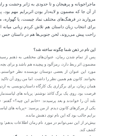
ماجراجویانه و پرهیجان و تا حدودی به ژانر وحشت و راز
از آن جا که مضمون و لایه‌دار بودن اثربرایم مهم بود،
مروارید در فرهنگ‌های مختلف نماد چیست، یا گهواره، ما
برای انتخاب زبان داستان هم تلاش کردم زبانی میانه انت
راحت پیش می‌روند، لحن جنوبی‌ها هم در داستان حس 
این نام در ذهن شما چگونه ساخته شد؟
پس از تمام شدن رمان، عنوان‌های مختلفی به ذهنم رسید، 
مضمون اثر ربط دارد، رمزآلود و پیچیده هم باشد و برای بچه‌
مورد این عنوان از بعضی دوستان نویسنده نظر خواستم، بد
بخوانند. کانون هم همین نظر را داشت. اما من روی آن تاکید 
فرصت بود. روی یک برگ کاغذ نوشتم: پریانه های لیاسندماریس 
بلند آن را خواندند و بعد پرسیدند: «خانم این چیه؟» گفتم: «
یکی از مرکزهای کانون دیدم. از من پرسید: «پریانه های لی
برایم جالب بود که این نام توی ذهنش مانده.
بیش‌تر از این نمی‌توانم در مورد نام رمان اطلاعات بدهم؛ و
کشف کند.