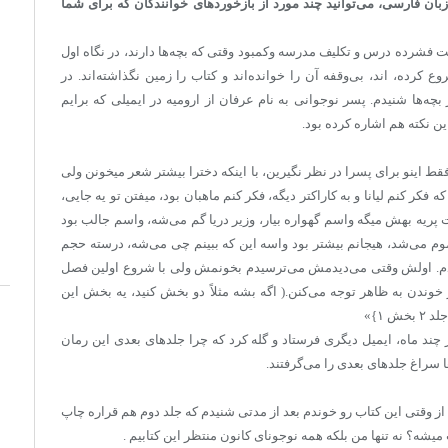
 زبان فارسی، می‌توانید چند مورد از بازخوردهای خوانندگان که برای شما
 وضعیت فشرده درس و تکلیف مدرسه وکمبود وقتی که بچه‌ها دارند، در نگاه اول
کرده، اند، بی‌وقفه آن را خوانده‌اند و کتاب را زمین نگذاشته‌اند. در
چه‌ها شنیدم. پسر نوجوانی به نام عرفان از ارومیه در ایمیلی که برایم
ن نکته هم اشاره کرده بود.
قط اینو برای پسرا در نظر نگیرین، با اینکه دخترا بیشتر شعر میخونن ولی
که فکر کنم لیانا و به کاراکتر دیگه، فکر کنم ماهبان بود، میفتن تو یه جایی،
پریه بهش میگه واسم گهواره بیار، وزیر دریا گم می‌شه، واسم جالب بود
م می‌شد، هیجانم بیشتر بود واسه این که ببینم چی می‌شه، درسته حجم
 کردم. اولش وقتی می‌دیدمش می‌ترسیدم بخونمش ولی با شروع اولین فصل
خوندن به ظاهر توجه می‌کنن.( اگه بشه مثلاً دو بخش کنید، یه بخش این
 ۱}»
 چند ماه، ایمیل دیگری فرستاد و گله کرد که چرا جلدهای بعدی این رمان
ا سراغ جلدهای بعدی را می‌گرفتند.
از وقتی این کتاب رو خوندم بعد از مدتی شنیدم که جلد دوم هم قراره چاپ
ه؟ نه تنها من بلکه همه نوجونای کانون منتظر این کتابیم .