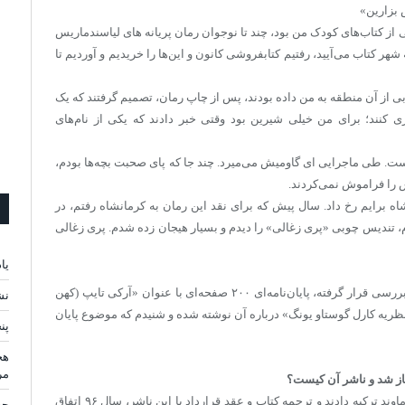
 بزارین»
ز کتاب‌های کودک من بود، چند تا نوجوان رمان پریانه‌ های لیاسندماریس
ر کتاب می‌آیید، رفتیم کتابفروشی کانون و این‌ها را خریدیم و آوردیم تا
ی از آن منطقه به من داده بودند، پس از چاپ رمان، تصمیم گرفتند که یک
 کنند؛ برای من خیلی شیرین بود وقتی خبر دادند که یکی از نام‌های
ست. طی ماجرایی ای گاومیش می‌میرد. چند جا که پای صحبت بچه‌ها بودم،
 را فراموش نمی‌کردند.
انشاه برایم رخ داد. سال پیش که برای نقد این رمان به کرمانشاه رفتم، در
ردم، تندیس چوبی «پری زغالی» را دیدم و بسیار هیجان زده شدم. پری زغالی
یا
این کار در حوزه دانشگاهی و پایانه نامه‌ها هم مورد توجه و بررسی قرار گرفته، پایان‌نامه‌ای ۲۰۰ صفحه‌ای با عنوان «آرکی تایپ (کهن
نش
نظریه کارل گوستاو یونگ» درباره آن نوشته شده و شنیدم که موضوع پایان
پن
هج
مر
غاز شد و ناشر آن کیست؟
پیشنهاد این رمان را آقای حسین بکایی سال ۱۳۹۵ به نشر دِماوند ترکیه دادند و ترجمه کتاب و عقد قرارداد با این ناشر، سال ۹۶ اتفاق
چه