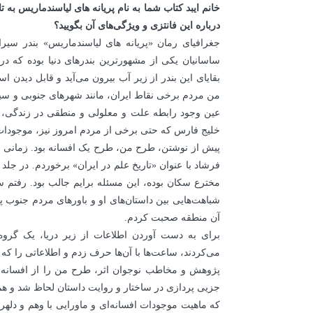
خانم ایبد کتاب شما به نام پریانه های لیاسندماریس به 
درباره این فانتزی و ویژگی‌های آن بگویید؟
جغرافیای رمان «پریانه های لیاسندماریس» بندر سیرا
ساسانیان یکی از مشهورترین بندرهای دنیا بوده که د
بقایای این بندر از زیر آب بیرون می‌آید و قابل دیدن
من مردم برخی نقاط ایران، مانند شهرهای جنوبی و سی
عین وجود رابطه علت و معلولی و منطقی در زندگی، باو
خلیج فارس که حتی برخی از مردم امروز نیز، موجودات اف
پیش از نوشتن، طرح من، طرح یک افسانه بود. زمانی ک
فرشاد با عنوان «تاریخ علم در ایران» برخوردم. در جلد 
مخترع سکان بوده، این مسئله برایم جالب بود. رفتم س
شباهت‌هایی بین داستان‌های او و باورهای مردم جنوب پ
آن منطقه صحبت کردم.
برای به دست آوردن اطلاعات از زیر دریا، یک گر
می‌کردند، ساعت‌ها با آن‌ها حرف زدم و اطلاعاتی را که
پژوهش و مخاطب نوجوان اثر، طرح من را از افسانه ب
جزیی پردازی در ساختار و روایت داستان لحاظ شد و هم 
که ماهیت موجودات افسانه‌ای و ماورایی با وهم و دله