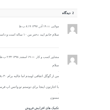
2 دیدگاه
مولایی
on
۱۹ آذر, ۱۳۹۷ ۸:۱۹ ب.ظ
سلام خانم ایبد .دختر من ۱۰ ساله است و داستانهای زیبایی مینویسد چگونه میتوانم این خلاقیت را در او بپرورانم.؟؟
مشاور کسب و کار
on
۱۹ اسفند, ۱۳۹۸ ۲:۳۴ ب.ظ
سلام
.
من از گوگل اتفاقی اومدم اما جالبه برام ۳۰ دقیقست اینجا دارم
.
با اجازتون اینجا برای دوستم تو واتس اپ فرس
.
ممنون
تکنیک های افزایش فروش