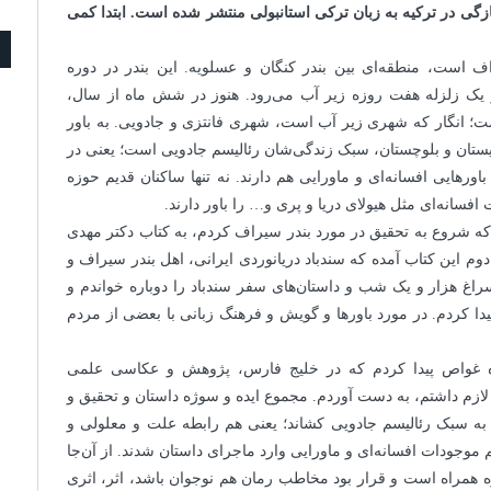
تازگی در ترکیه به زبان ترکی استانبولی منتشر شده است. ابتدا کمی
ف است، منطقه‌ای بین بندر کنگان و عسلویه. این بندر در دوره
ر یک زلزله هفت روزه زیر آب می‌رود. هنوز در شش ماه از سال،
 است؛ انگار که شهری زیر آب است، شهری فانتزی و جادویی. به باور
ستان و بلوچستان، سبک زندگی‌شان رئالیسم جادویی است؛ یعنی در
رهایی افسانه‌ای و ماورایی هم دارند. نه تنها ساکنان قدیم حوزه
سانه‌ای مثل هیولای دریا و پری و… را باور دارند.
ه شروع به تحقیق در مورد بندر سیراف کردم، به کتاب دکتر مهدی
دوم این کتاب آمده که سندباد دریانوردی ایرانی، اهل بندر سیراف و
راغ هزار و یک شب و داستان‌های سفر سندباد را دوباره خواندم و
یدا کردم. در مورد باورها و گویش و فرهنگ زبانی با بعضی از مردم
وه غواص پیدا کردم که در خلیج فارس، پژوهش و عکاسی علمی
 لازم داشتم، به دست آوردم. مجموع ایده و سوژه داستان و تحقیق و
ه سبک رئالیسم جادویی کشاند؛ یعنی هم رابطه علت و معلولی و
موجودات افسانه‌ای و ماورایی وارد ماجرای داستان شدند. از آن‌جا
ره همراه است و قرار بود مخاطب رمان هم نوجوان باشد، اثر، اثری