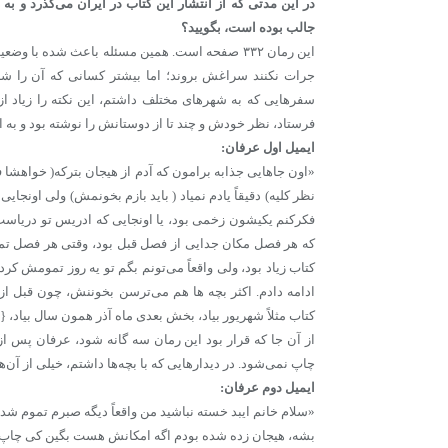
در این مدتی که از انتشار این کتاب در ایران می‌گذرد و به
جالب بوده است، بگویید؟
این رمان ۳۳۲ صفحه است. همین مسئله باعث شده با
جرات نکنند سراغش بروند؛ اما بیشتر کسانی که آن را شروع 
سفرهایی که به شهرهای مختلف داشتم، این نکته را زیاد از ب
فرستاد، نظر خودش و چند تا از دوستانش را نوشته بود و به ای
ایمیل اول عرفان:
«اون جاهایی جذابه برامون که آدم از هیجان بترکه( خواهشا ف
نظر کلیه) دقیقاً یادم نمیاد ( باید بازم بخونمش) ولی اونجایی 
فکرکنم یکیشون زخمی بود، یا اونجایی که ادریس تو دریاست 
که هر فصل مکان جدایی از فصل قبل بود، وقتی هر فصل تمو
کتاب زیاد بود، ولی واقعاً می‌تونم بگم تو یه روز تمومش
ادامه دادم. اکثر بچه ها هم می‌ترسن بخوننش، چون قبل از 
کتاب مثلاً شهریور بیاد، بخش بعدی ماه آذر همون سال بیاد، {جلد ۲ بخش
از آن جا که قرار بود این رمان سه گانه شود، عرفان پس از
چاپ نمی‌شود. در دیدارهایی که با بچه‌ها داشتم، خیلی از آن‌ه
ایمیل دوم عرفان:
«سلام خانم ایبد خسته نباشید من واقعاً دیگه صبرم تموم شد 
بشه، هیجان زده شده بودم اگه امکانش هست بگین کی چاپ میش