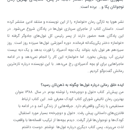
نوجوانان پکا و… برده است.
نشر هوپا به تازگی رمان «غولماز» را از این نویسنده و منتقد ادبی منتشر کرده
است. داستان کتاب از ماجرای سربازی غول‌ها در پادگان شروع می‌شود. در
این پادگان همه حضور دارند از پسر رئیس کل غول‌های جادوگر گرفته تا
«غولماز» دختر یکی‌یکدانه فرمانده. دوره آموزشی غول‌ها سیزده روز است. روز
سیزدهم هر غول باید بتواند یک بچه آدمیزاد را قورت بدهد و یک دبه بیست
لیتری آب رویش بخورد. اما «غولماز» این کار را انجام نمی‌دهد و در ادامه
ماجراهایی برای او بچه آدمیزادی رخ می‌دهد. با این نویسنده درباره تازه‌ترین
رمانش گفت‌و‌گو کردیم…
ایده خلق رمانی درباره غول‌ها چگونه به ذهن‌تان رسید؟
من پیش‌تر کتاب «غول و دوچرخه» را نوشته بودم. در سال ۱۳۸۸ عنوان
بهترین رمان تالیفی شورای کتاب کودک معرفی شد. این کتاب ارتباط
مستقیمی با زندگی واقعی‌ام دارد. جرقه‌هایی از زندگی آمد و در ادامه با
فانتزی‌های داستانی پیش‌ رفت. «غول و دوچرخه» بسیار مورد استقبال
کودک‌ها و نوجوان‌ها قرار گرفت. دیدم بچه‌ها از ترکیب افسانه‌ها با واقعیت
لذت می‌برند، پس کتاب دیگری درباره غول‌ها نوشتم. دوست داشتم