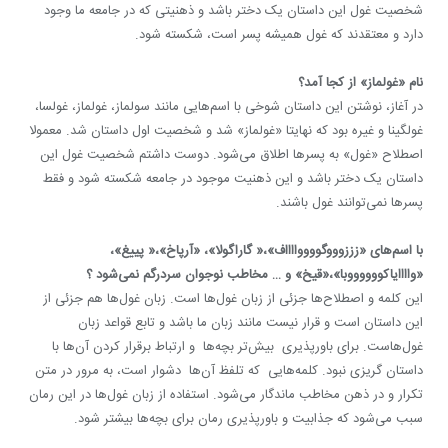
شخصیت غول این داستان یک دختر باشد و ذهنیتی که در جامعه ما وجود
دارد و معتقدند که غول همیشه پسر است، شکسته شود.
نام «غولماز» از کجا آمد؟
در آغاز، نوشتن این داستان شوخی با اسم‌هایی مانند سولماز، غولماز، غولسا،
غولگینا و غیره بود که نهایتا «غولماز» شد و شخصیت اول داستان شد. معمولا
اصطلاح «غول» به پسرها اطلاق می‌شود. دوست داشتم شخصیت غول این
داستان یک دختر باشد و این ذهنیت موجود در جامعه شکسته شود و فقط
پسر‌ها نمی‌توانند غول باشند.
با اسم‌های «زززوووگووووااااف»،« گاراگولا»، «آرپاخ»،« پییغ»،
«واااایاکووووووبا»،«قیخ» و … مخاطب نوجوان سردرگم نمی‌شود ؟
این کلمه و اصطلاح‌ها جزئی از زبان غول‌ها است. زبان غول‌ها هم جزئی از
این داستان است و قرار نیست مانند زبان ما باشد و تابع قواعد زبان
غول‌هاست. برای باورپذیری بیش‌تر بچه‌ها و ارتباط برقرار کردن آن‌ها با
داستان گریزی نبود. کلمه‌هایی که تلفظ آن‌ها دشوار است، به مرور در متن
تکرار و در ذهن مخاطب ماندگار می‌شود. استفاده از زبان غول‌ها در این رمان
سبب می‌شود که جذابیت و باورپذیری رمان برای بچه‌ها بیشتر شود.