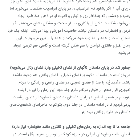
در شاهنامه فردوسی هم وجود دارد همان‌جا که می‌گوید «شود کوی آهن چو
دریای آب / اگر بشنود نام افراسیاب». در پایان افراسیاب شکست می‌خورد اما
رعب و وحشتی که به‌خاطر زور و توان و قدرت او در ذهن مخاطب ایجاد
می‌شود، شکست دادن او را کاری بسیار سخت و مشکل نشان می‌دهد. اگر
ترس و اضطراب در داستان نباشد خاصیت آموزشی پیدا می‌کند. اینکه یک فرد
شجاع است و همه را مغلوب خود می‌کند و همه را از بین می‌برد. در این
رمان طنز و فانتزی توأمان با هم شکل گرفته است و گاهی هم ترسی ایجاد
می‌شود.
چطور شد در پایان داستان ناگهان از فضای تخیلی وارد فضای رئال می‌شویم؟
می‌خواستم در داستان علاوه بر فضای تخیلی، فضای واقعی هم وجود داشته
باشد. «آدیماغ» را بعد از فضای تخیلی در فضای واقعی و زندگی با مردم
امروزی قرار دهم. از طرفی درنظر دارم جلد دوم این رمان را نیز در آینده
بنویسم بر همین اساس در پایان داستان به دنیای انسان‌ها و دنیای واقعیت
برمی‌گردیم تا در ادامه داستان در جلد دوم، بتوانم به ماجراهای شخصیت‌های
داستان در دنیای واقعی بپردازم.
جامعه ما تا چه اندازه به رمان‌های تخیلی و فانتزی مانند
«
غولماز» نیاز دارد؟
فضای غالب رمان‌های ایرانی در حوزه کودک و نوجوان تقریبا رئال است. در