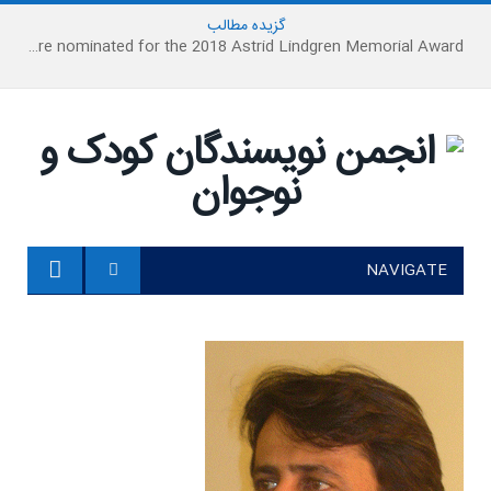
گزیده
-
مطالب
Houshang Moradi Kermani and Research Institute of Children’s Literature on were nominated for the 2018 Astrid Lindgren Memorial Award
NAVIGATE