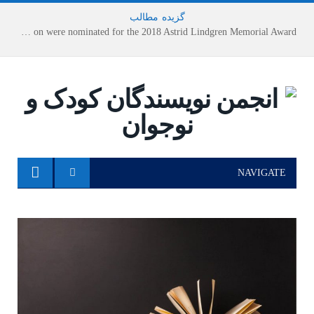
گزیده
-
مطالب
Houshang Moradi Kermani and Research Institute of Children’s Literature on were nominated for the 2018 Astrid Lindgren Memorial Award
NAVIGATE