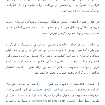
فراخوان عضوگیری این انجمن در روزنامه ابرار، سایت و کانال تلگرامی
نویسک منتشر شده و می‏‌‏شود.
در آغاز از همه‌‏ی اعضای انجمن فرهنگی نویسندگان کودک و نوجوان دعوت
می‌‏شود آمادگی و تمایل خود را برای عضویت در انجمن صنفی اعلام و ضمن
تکمیل فرم مربوط، مدارک لازم را نیز ارائه کنند.
براساس این فراخوان، «انجمن صنفیِ سراسریِ نویسندگان کودک و
نوجوان» آماده‏‌ی پذیرش عضویت همه‌‏ی نویسندگان فعال برای مخاطبان
کودک و نوجوان در سراسر کشور می‌‏باشد. برای تکمیل مراحل تأسیس این
انجمن لازم است فهرست اسامی دست‏کم ۲۰۰ نویسنده همراه با مدارک و
فرم درخواست عضویت به اداره‏‌کل مذکور ارائه شود تا امکان انتشار
فراخوان و برگزاری مجمع عمومی انجمن فراهم آید.
از همه‌‏ی علاقه‌‏مندان دعوت می‌‏شود با مراجعه به سایت نویسک
(www.nevisak.ir) و بررسی
شرایط اولیه‌‏ی عضویت
در این انجمن، فرم
درخواست عضویت را تکمیل و آن را همراه با مدارک و مستندات لازم از
طریق ای‏میل فعلی انجمن (anjoman451@gmail.com) یا شماره‏‌ی واتس‏اپ