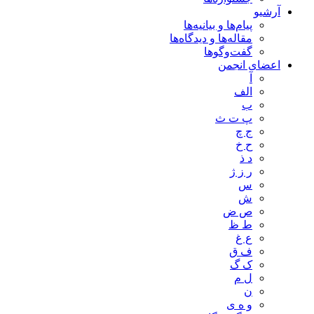
آرشیو
پیام‌ها و بیانیه‌ها
مقاله‌ها و دیدگاه‌ها
گفت‌وگوها
اعضای انجمن
آ
الف
ب
پ ت ث
ج چ
ح خ
د ذ
ر ز ژ
س
ش
ص ض
ط ظ
ع غ
ف ق
ک گ
ل م
ن
و ه ی