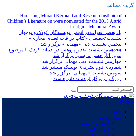
گزیده
-
مطالب
Houshang Moradi Kermani and Research Institute of
Children’s Literature on were nominated for the 2018 Astrid
Lindgren Memorial Award
یاد بعضی نفرات در انجمن نویسندگان کودک و نوجوان
نشست تخصصی «کتاب در قاب فضای مجازی»
پنجمین نشست ادبی «مهمانی» برگزار شد
هجدهمین نشست نقد و پژوهش در ادبیات کودک با موضوع
مرور آثار حسن پارسایی برگزار شد
چهارمین نشست ادبی مهمانی برگزار شد
شماره‌ی دوم نشریه‌ی نویسک منتشر شد
سومین نشست «مهمانی» برگزار شد
روزگار، روزگار از دست‌دادن‌هاست
Navigate
خانه
درباره انجمن
آشنایی با انجمن
اساس‌نامه
آیین‌نامه‌ها