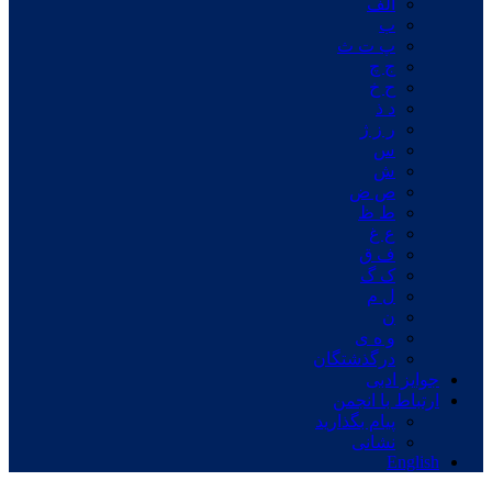
الف
ب
پ ت ث
ج چ
ح خ
د ذ
ر ز ژ
س
ش
ص ض
ط ظ
ع غ
ف ق
ک گ
ل م
ن
و ه ی
درگذشتگان
جوایز ادبی
ارتباط با انجمن
پیام بگذارید
نشانی
English