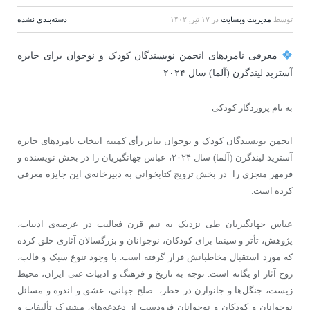
توسط
مدیریت وبسایت
در
۱۷ تیر, ۱۴۰۲
دسته‌بندی نشده
معرفی نامزدهای انجمن نویسندگان کودک و نوجوان برای جایزه
آسترید لیندگرن (آلما) سال ٢٠٢۴
به نام پروردگار کودکی
انجمن نویسندگان کودک و نوجوان بنابر رأی کمیته‌ انتخاب نامزدهای جایزه
آسترید لیندگرن (آلما) سال ٢٠٢۴، عباس جهانگیریان را در بخش نویسنده و
فرمهر منجزی را در بخش ترویج کتابخوانی به دبیرخانه‌ی این جایزه معرفی
کرده است.
عباس جهانگیریان طی نزدیک به نیم قرن فعالیت در عرصه‌ی ادبیات،
پژوهش، تأتر و سینما برای کودکان، نوجوانان و بزرگسالان آثاری خلق کرده
که مورد استقبال مخاطبانش قرار گرفته است. با وجود تنوع سبک و قالب،
روح آثار او یگانه است. توجه به تاریخ و فرهنگ و ادبیات غنی ایران، محیط
زیست، جنگل‌ها و جانوارن در خطر، صلح جهانی، عشق و اندوه و مسائل
نوجوانان و کودکان و نوجوانان فرودست از دغدغه‌های مشترک تألیفات و